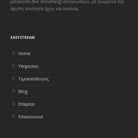
μετάδοση (live streaming) εκδηλώσεων, με γνώμονα την
άριστη ποιότητα ήχου και εικόνας.
EASYSTREAM
Home
Υπηρεσιες
Τιμοκαταλογος
Blog
Εταιρεια
Επικοινωνια